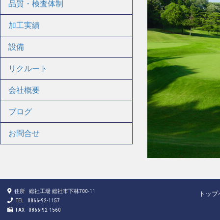
品質・検査体制
加工実績
設備
リクルート
会社概要
ブログ
お問合せ
住所
総社工場 総社市下林700-11
トップ
TEL
0866-92-1157
FAX
0866-92-1560