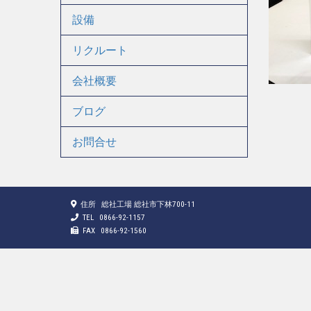
設備
リクルート
会社概要
ブログ
お問合せ
住所
総社工場 総社市下林700-11
TEL
0866-92-1157
FAX
0866-92-1560