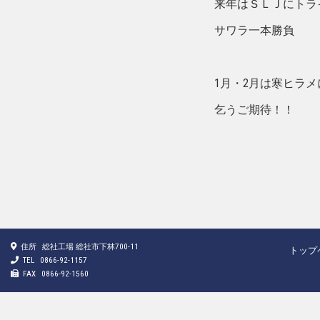
来年はＳＬＪにトラ
サワラ一本勝負
1月・2月は寒ヒラ
乞うご期待！！
住所
総社工場 総社市下林700-11
トップ
TEL
0866-92-1157
FAX
0866-92-1560