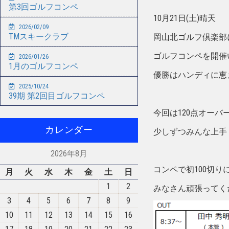
第3回ゴルフコンペ
10月21日(土)晴天
2026/02/09
TMスキークラブ
岡山北ゴルフ倶楽部
ゴルフコンペを開催
2026/01/26
1月のゴルフコンペ
優勝はハンディに恵
2025/10/24
39期 第2回目ゴルフコンペ
今回は120点オーバ
カレンダー
少しずつみんな上手
2026年8月
コンペで初100切りに
月
火
水
木
金
土
日
1
2
みなさん頑張ってく
3
4
5
6
7
8
9
10
11
12
13
14
15
16