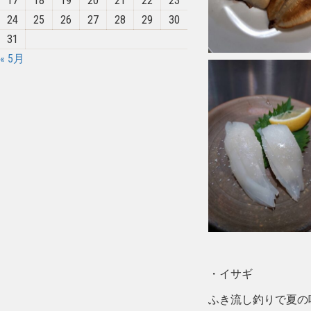
17
18
19
20
21
22
23
24
25
26
27
28
29
30
31
« 5月
・イサギ
ふき流し釣りで夏の