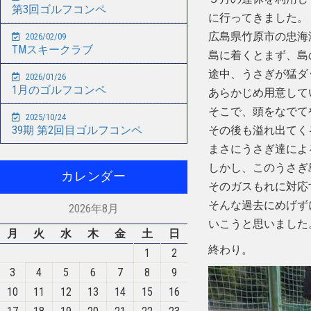
第3回ゴルフコンペ
に行ってきました。
広島県竹原市の忠海
2026/02/09
TMスキークラブ
島に着くとまず、島
途中、うさぎが猛ダ
2026/01/26
1月のゴルフコンペ
あらかじめ用意して
そこで、頭をなでて
2025/10/24
その後も溢れ出てく
39期 第2回目ゴルフコンペ
まさにうさぎ達によ
しかし、このうさぎ
カレンダー
そのガスもれに対応
そんな過去にめげず
2026年8月
いこうと思いました
月
火
水
木
金
土
日
終わり。
1
2
3
4
5
6
7
8
9
10
11
12
13
14
15
16