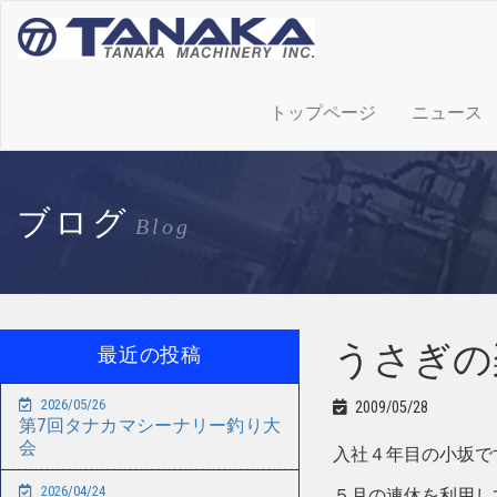
トップページ
ニュース
ブログ
Blog
うさぎの
最近の投稿
2026/05/26
2009/05/28
第7回タナカマシーナリー釣り大
会
入社４年目の小坂で
2026/04/24
５月の連休を利用し