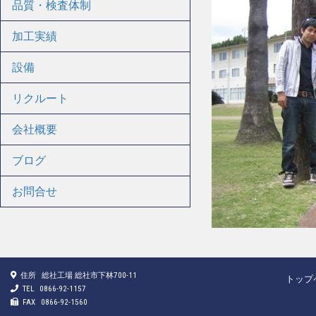
品質・検査体制
加工実績
設備
リクルート
会社概要
ブログ
お問合せ
住所
総社工場 総社市下林700-11
トップ
TEL
0866-92-1157
FAX
0866-92-1560