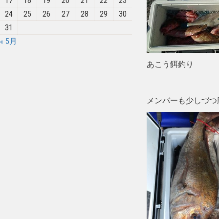
17
18
19
20
21
22
23
24
25
26
27
28
29
30
31
« 5月
あこう餌釣り
メンバーも少しづつ腕