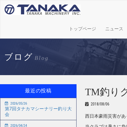
トップページ
ニュース
ブログ
Blog
TM釣り
最近の投稿
2026/05/26
2018/08/06
第7回タナカマシーナリー釣り大
会
西日本豪雨災害があ
2026/04/24
当クラブは暑さに負