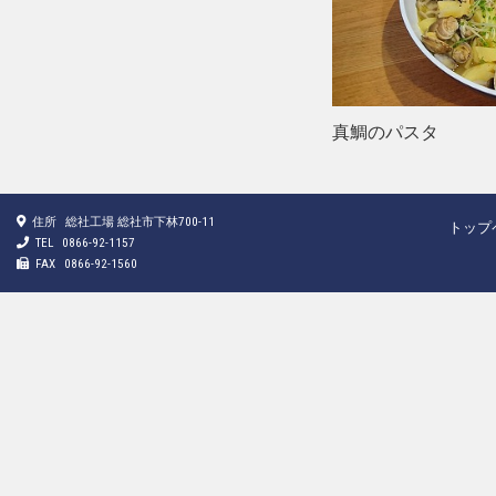
真鯛のパスタ
住所
総社工場 総社市下林700-11
トップ
TEL
0866-92-1157
FAX
0866-92-1560