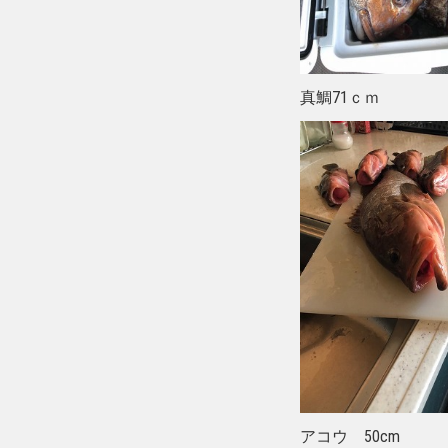
真鯛71ｃｍ
アコウ 50cm