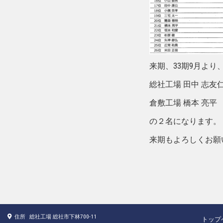
来期、33期9月よ
総社工場 田中 志友
倉敷工場 橋本 亮平
の２名になります。
来期もよろしくお願
住所
総社工場 総社市下林700-11
トップ