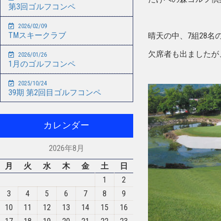
第3回ゴルフコンペ
2026/02/09
TMスキークラブ
晴天の中、7組28名
欠席者も出ましたが
2026/01/26
1月のゴルフコンペ
2025/10/24
39期 第2回目ゴルフコンペ
カレンダー
2026年8月
月
火
水
木
金
土
日
1
2
3
4
5
6
7
8
9
10
11
12
13
14
15
16