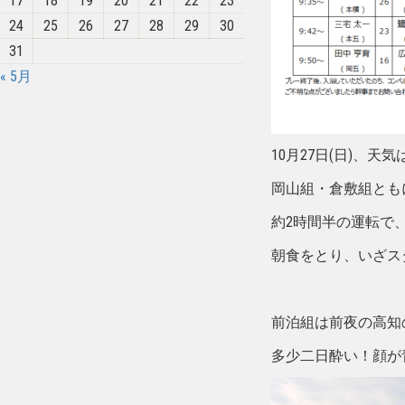
17
18
19
20
21
22
23
24
25
26
27
28
29
30
31
« 5月
10月27日(日)、天
岡山組・倉敷組とも
約2時間半の運転で、
朝食をとり、いざス
前泊組は前夜の高知
多少二日酔い！顔が