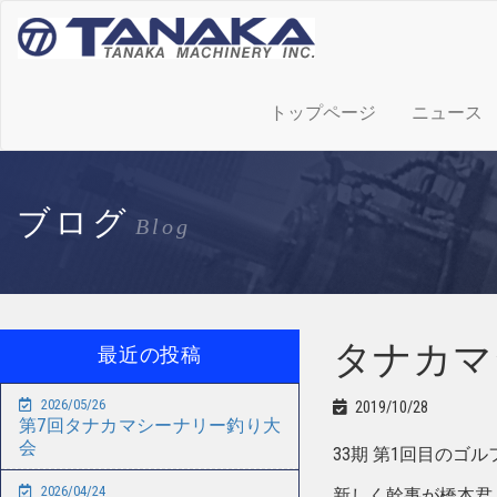
トップページ
ニュース
ブログ
Blog
タナカマ
最近の投稿
2026/05/26
2019/10/28
第7回タナカマシーナリー釣り大
会
33期 第1回目のゴ
2026/04/24
新しく幹事が橋本君