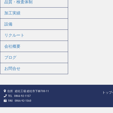
品質・検査体制
加工実績
設備
リクルート
会社概要
ブログ
お問合せ
住所
総社工場 総社市下林700-11
トップ
TEL
0866-92-1157
FAX
0866-92-1560