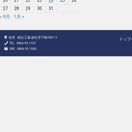
20
21
22
23
24
25
26
27
28
29
30
31
« 9月
1月 »
住所
総社工場 総社市下林700-11
トップ
TEL
0866-92-1157
FAX
0866-92-1560