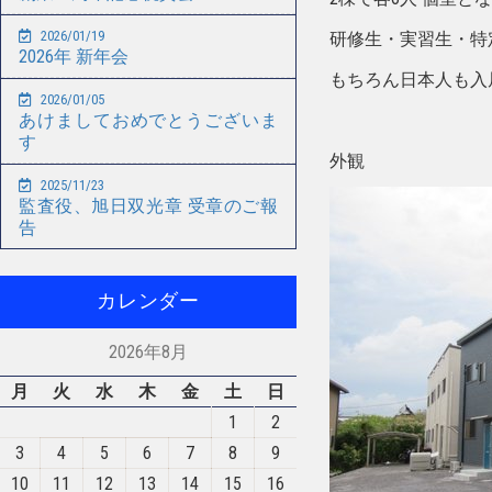
2026/01/19
研修生・実習生・特
2026年 新年会
もちろん日本人も入
2026/01/05
あけましておめでとうございま
す
外観
2025/11/23
監査役、旭日双光章 受章のご報
告
カレンダー
2026年8月
月
火
水
木
金
土
日
1
2
3
4
5
6
7
8
9
10
11
12
13
14
15
16