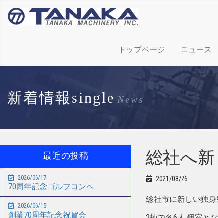
トップページ
ニュース
新着情報single
News
総社へ新
最近の投稿
2026/06/17
2021/08/26
70周年記念ゴルフコンペ
総社市に新しい独身
2026/06/15
創業70周年記念祝賀会
2棟で各6人 個室と