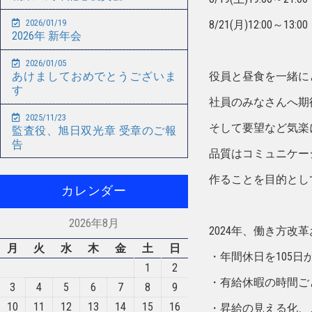
2026/01/19
8/21(月)12:00～13
2026年 新年会
2026/01/05
役員と昼食を一緒に
あけましておめでとうございま
す
社員のみなさんへ期
2025/11/23
そして要望など気楽
監査役、旭日双光章 受章のご報
告
品質はコミュニケー
作ることを目的とし
カレンダー
2026年8月
2024年、働き方改
月
火
水
木
金
土
日
・年間休日を105日
1
2
・有給休暇の時間ご
3
4
5
6
7
8
9
10
11
12
13
14
15
16
・昇給の見える化、