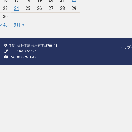
16
17
18
19
20
21
22
23
24
25
26
27
28
29
30
« 4月
9月 »
住所
総社工場 総社市下林700-11
トップ
TEL
0866-92-1157
FAX
0866-92-1560